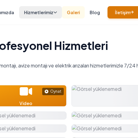
ımızda
Hizmetlerimiz
Galeri
Blog
İletişim
rofesyonel Hizmetleri
ontajı, avize montajı ve elektrik arızaları hizmetlerimizle 7/2
Oynat
Video