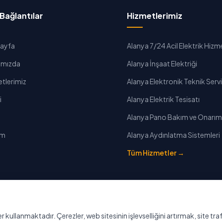
ı Bağlantılar
Hizmetlerimiz
Sayfa
Alanya 7/24 Acil Elektrik Hizm
ımızda
Alanya İnşaat Elektriği
tlerimiz
Alanya Elektronik Teknik Serv
i
Alanya Elektrik Tesisatı
Alanya Pano Bakım ve Onarım
im
Alanya Aydınlatma Sistemleri
Tüm Hizmetler →
 Politikası
KVKK
SSS
r kullanmaktadır. Çerezler, web sitesinin işlevselliğini artırmak, site tra