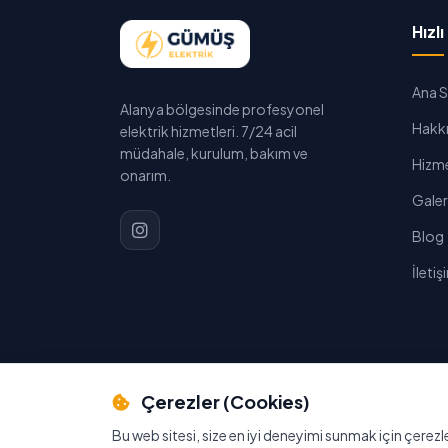
Hızl
Ana 
Alanya bölgesinde profesyonel
Hakk
elektrik hizmetleri. 7/24 acil
müdahale, kurulum, bakım ve
Hizme
onarım.
Galer
Blog
İletiş
Çerezler (Cookies)
© 2026 Gümüş Elektrik. Tüm hakları saklıdır.
Gizlilik
Bu web sitesi, size en iyi deneyimi sunmak için çerezle