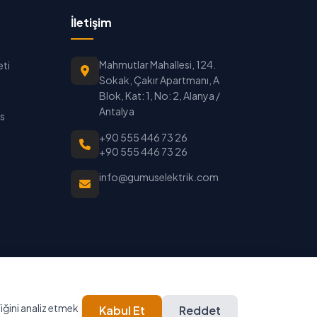
İletişim
Mahmutlar Mahallesi, 124.
eti
Sokak, Çakır Apartmanı, A
Blok, Kat: 1, No: 2, Alanya /
Antalya
is
+90 555 446 73 26
+90 555 446 73 26
info@gumuselektrik.com
Sertifikalı
7/24 Destek
fiğini analiz etmek
Kabul Et
Reddet